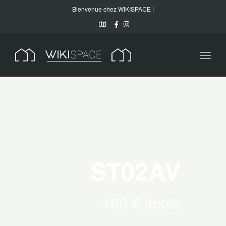
Bienvenue chez WIKISPACE !
Toggl
naviga
ST02AV
460 € /mois