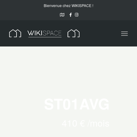
Bienvenue chez WIKISPACE !
Toggl
naviga
ST01AVG
410 € /mois