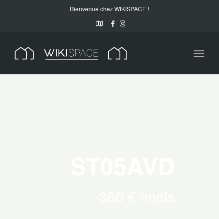
Bienvenue chez WIKISPACE !
Toggl
naviga
ST05AVD
360 € /mois