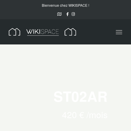
Bienvenue chez WIKISPACE !
Toggl
naviga
ST02AR
420 € /mois