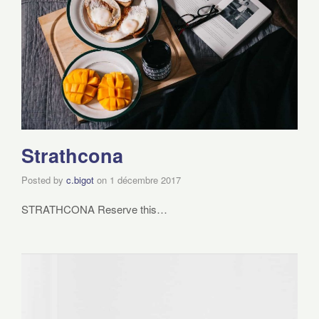
Strathcona
Posted by
c.bigot
on
1 décembre 2017
STRATHCONA Reserve this…