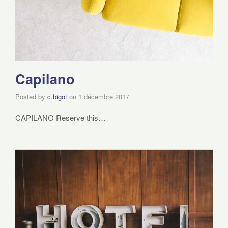
Capilano
Posted by
c.bigot
on
1 décembre 2017
CAPILANO Reserve this…