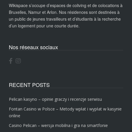
Wikispace s’occupe d’espaces de coliving et de colocations à
Bruxelles, Namur et Arlon. Nos résidences sont destinées à
un public de jeunes travailleurs et d’étudiants à la recherche
d’un logement pour une courte durée.
Nos réseaux sociaux
RECENT POSTS
Pelican kasyno – opinie graczy i recenzje serwisu
Fontan Casino w Polsce – Metody wpłat i wypłat w kasynie
online
Casino Pelican – wersja mobilna i gra na smartfonie